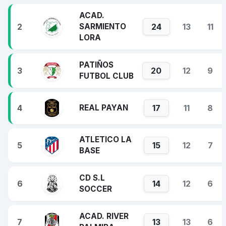
ACAD.
2
SARMIENTO
24
13
11
LORA
PATIÑOS
3
20
12
9
FUTBOL CLUB
4
REAL PAYAN
17
11
8
ATLETICO LA
5
15
12
7
BASE
CD S.L
6
14
12
6
SOCCER
ACAD. RIVER
7
13
13
6