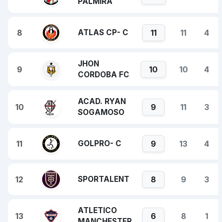
PALMIRA
8
ATLAS CP- C
11
11
4
JHON
9
10
10
4
CORDOBA FC
ACAD. RYAN
10
9
11
3
SOGAMOSO
11
GOLPRO- C
9
13
4
12
SPORTALENT
8
9
3
ATLETICO
13
6
8
1
MANCHESTER