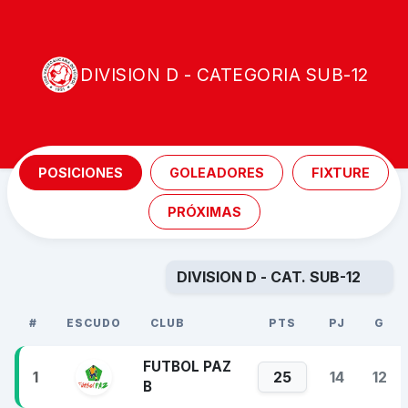
DIVISION D - CATEGORIA SUB-12
POSICIONES
GOLEADORES
FIXTURE
PRÓXIMAS
#
ESCUDO
CLUB
PTS
PJ
G
FUTBOL PAZ
1
25
14
12
B