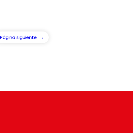
Página siguiente
→