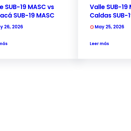
le SUB-19 MASC vs
Valle SUB-19
acá SUB-19 MASC
Caldas SUB-
y 26, 2026
May 25, 2026
 más
Leer más