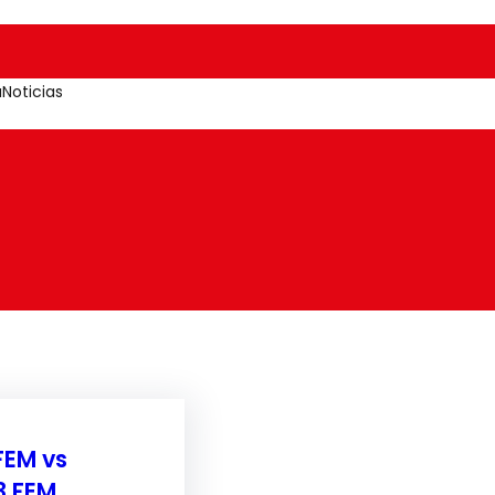
a
Noticias
FEM vs
3 FEM