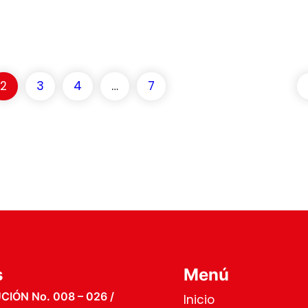
2
3
4
…
7
s
Menú
IÓN No. 008 – 026 /
Inicio