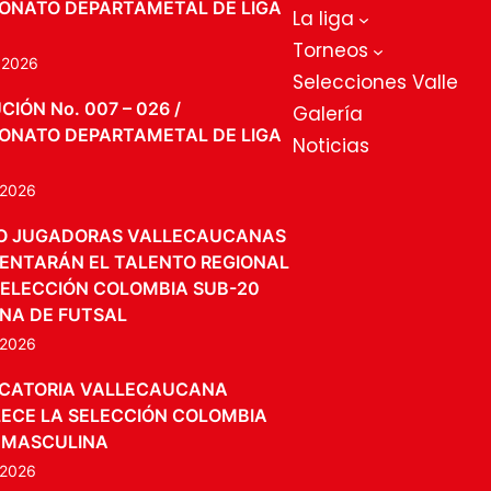
ONATO DEPARTAMETAL DE LIGA
La liga
Torneos
, 2026
Selecciones Valle
IÓN No. 007 – 026 /
Galería
ONATO DEPARTAMETAL DE LIGA
Noticias
, 2026
O JUGADORAS VALLECAUCANAS
ENTARÁN EL TALENTO REGIONAL
SELECCIÓN COLOMBIA SUB-20
NA DE FUTSAL
, 2026
CATORIA VALLECAUCANA
ECE LA SELECCIÓN COLOMBIA
 MASCULINA
, 2026