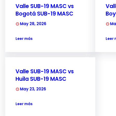
Valle SUB-19 MASC vs
Val
Bogotá SUB-19 MASC
Boy
May 28, 2026
Ma
Leer más
Leer
Valle SUB-19 MASC vs
Huila SUB-19 MASC
May 23, 2026
Leer más