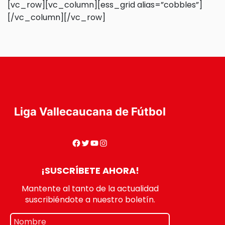
[vc_row][vc_column][ess_grid alias=”cobbles”]
[/vc_column][/vc_row]
Liga Vallecaucana de Fútbol
¡SUSCRÍBETE AHORA!
Mantente al tanto de la actualidad
suscribiéndote a nuestro boletín.