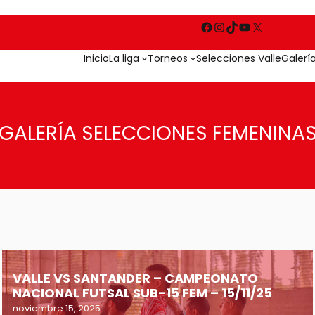
Inicio
La liga
Torneos
Selecciones Valle
Galerí
GALERÍA SELECCIONES FEMENINA
VALLE VS SANTANDER – CAMPEONATO
NACIONAL FUTSAL SUB-15 FEM – 15/11/25
noviembre 15, 2025