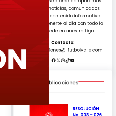
Desde nuestra área compartimos
boletines, noticias, comunicados
oficiales y contenido informativo
para mantenerte al día con todo lo
que sucede en nuestra Liga.
Contacto:
comunicaciones@lifutbolvalle.com
Últimas publicaciones
RESOLUCIÓN
No. 008 – 026