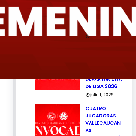
/
CAMPEONATO
DEPARTAMETAL
DE LIGA 2026
julio 2, 2026
RESOLUCIÓN
No. 007 – 026
/
CAMPEONATO
DEPARTAMETAL
DE LIGA 2026
julio 1, 2026
CUATRO
JUGADORAS
VALLECAUCAN
AS