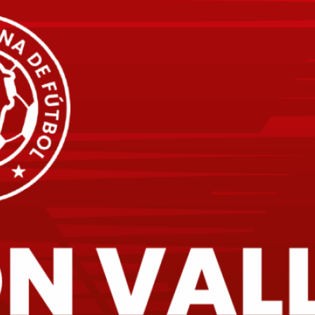
Desde nuestra área compartimos
boletines, noticias, comunicados
oficiales y contenido informativo
para mantenerte al día con todo lo
que sucede en nuestra Liga.
Contacto:
comunicaciones@lifutbolvalle.com
Últimas publicaciones
RESOLUCIÓN
No. 008 – 026